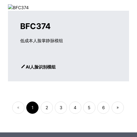
BFC374
低成本人脸掌静脉模组
AI人脸识别模组
«
»
1
2
3
4
5
6