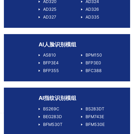
AD320
AD324
AD325
AD326
AD327
AD335
AI人脸识别模组
AS810
BPM150
BFP3E4
BFP3E0
BFP355
BFC388
AI指纹识别模组
BS269C
BS283DT
BEG283D
BFM743E
BFM530T
BFM530E