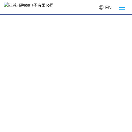
EN
做全球人工智能及信息安全专用芯片领导者
做全球人工智能及信息安全专用芯片领导者
Artificial intelligence and information security dedicated
Artificial intelligence and information security dedicated
chips
chips