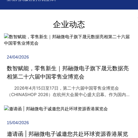
企业动态
24/04/2026
数智赋能，零售新生｜邦融微电子旗下晟元数据亮
相第二十六届中国零售业博览会
2026年4月15日至17日，第二十六届中国零售业博览会
（CHINASHOP 2026）在杭州大会展中心盛大启幕。作为国内视
觉识别与数据安全芯片设计领域的领先企业，邦融微电子旗下杭
州晟元数据安全技术股份有限公司，以“赋能新零售”为主题，在展
区全面呈现了其覆盖芯片、模组、算法到场景化解决方案的全栈
式技术能力，为零售业的智能化转型与“服务提质”注入核心“芯”动
15/04/2026
力。智慧零售链，赋能新零售 本届零售业博览会聚焦智慧零
售、绿色零售与体验零售，汇聚了零售设施设备、创新技术、商
邀请函 | 邦融微电子诚邀您共赴环球资源香港展览