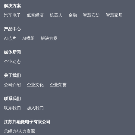
污”的可靠性能，诠释了“精准、耐用、安全”的产品理念，是公司
解决方案
（≤0.1秒）。 广泛兼容：支持QR码、Data Matrix、PDF417、汉
被誉为“指纹识别领域‘隐形冠军’”的基石。同时展出的还包括与之
信码等20余种码制，兼容各类终端系统。复杂环境适应：智能感
配套的指纹采集仪，以及代表前沿技术方向的人脸识别算法芯
汽车电子
低空经济
机器人
金融
智慧安防
智慧家居
应，高精度识别，支持连续快速扫码。可应对残损、模糊、彩色
片，共同构成了覆盖多模态生物识别的完整解决方案，彰显了公
码，以及医保卡、农资码等多种特殊场景。安全防伪：支持加密
司在“真生物防线”上的深厚技术积累。卓越创新实力，铸就行业标
产品中心
二维码解析，有效杜绝伪造风险。 AD306，以芯片级创新重
杆 邦融微电子是一家以生物特征识别及信息安全专用SoC芯片
新定义扫描体验，助力新零售迈入更智能、更高效、更安全的新
AI芯片
AI模组
解决方案
为主营业务的高科技集成电路研发企业，是国内首家研发并率先
阶段!深厚技术积淀，铸就安全可信基石 晟元数据成立于2005
推出一体化非移动生物识别模组产品的企业，也是国内生物特征
年，由全球首个基于DSP的指纹算法创始人创办，是一家专注于
识别专用SoC芯片领域的领军企业。公司已拥有360多项知识产
媒体新闻
芯片设计与算法研究的国家高新技术企业，同时也是国家规划布
权，其中包括87项发明专利、29项集成电路布图设计及多项软件
企业动态
局内重点集成电路设计企业、浙江省“隐形冠军”企业及浙江省专精
著作权，这些创新成果奠定了其在国内行业中的领先地位。 成
特新中小企业。公司始终秉持“以芯片为载体、以安全为核心、以
立至今，公司及旗下子公司荣获众多重量级荣誉，如“北京市科学
关于我们
算法为灵魂、智能化为方向”的研发定位，深耕生物特征识别与信
技术奖二等奖”、“中国电子学会科学技术奖二等奖”、“浙江省标准
息安全领域十八载，坚持自主创新，已累计获得知识产权400余
创新贡献奖・重大贡献奖”等重磅行业荣誉；同时获评“国家规划布
公司介绍
企业文化
企业荣誉
项，涵盖发明专利105项、集成电路布图设计38项和软件著作权
局内重点集成电路设计企业”、“江苏省潜在独角兽企业”、“省级专
等多类成果。 技术权威性方面，公司不仅是《信息技术 生物
精特新中小企业”等多项权威资质。产品已取得国密二级、欧洲
联系我们
特征识别 指纹处理芯片技术要求》等多项国家标准的主要起草单
EAL4 + 高级别安全芯片认证，核心算法同步通过公安部、银联、
位，其产品更是通过了国家密码管理局安全认证、公安部安全与
联系我们
加入我们
微软 WBF、美国 FBI 等全球主流机构权威认证，技术可靠性与产
警用电子产品质量检测中心检测、国际EAL4+安全认证以及微软
品安全性获得国际全域认可。 公司产品广泛落地于考勤门禁、
WBF认证，构建了金融级的产品安全体系。这些资质与认证，为
智能指纹锁、移动支付、安防监控、新能源汽车电子等高频应用
江苏邦融微电子有限公司
零售场景下敏感的支付数据与用户生物信息提供了最高等级的安
场景，长期服务海康威视、华为、联想、美的、德施曼等优质龙
总经办/人力资源
全保障。芯领数智浪潮，赋能零售升级 本届盛会汇聚近千家产
头企业，累计合作稳定客户超 500 家，全域合作客户总数突破