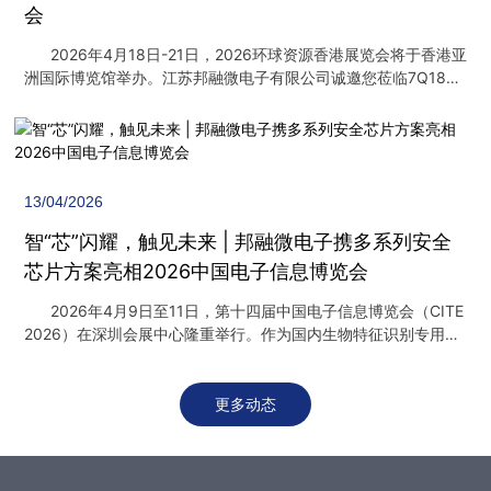
品与品牌等全产业链企业。晟元数据在本次展会中，重点展示了
会
其服务于零售业上中下游关键环节的“芯片+算法”核心技术与产
品，为零售业的数字化、智能化转型提供底层硬件支撑与算力赋
2026年4月18日-21日，2026环球资源香港展览会将于香港亚
能。 中国零售业正加速向线上线下融合、数据驱动运营的智慧
洲国际博览馆举办。江苏邦融微电子有限公司诚邀您莅临7Q18展
模式演进。在这一进程中，安全、高效、智能的感知与数据处理
位参观，期待与您交流合作，共探发展新机遇。
能力成为关键。晟元数据依托在信息安全、生物识别和机器视觉
领域近二十年的深厚积累，其芯片与模组产品已广泛应用于智能
支付、自助终端、会员识别、商品溯源等零售场景。核心展品：
构筑零售数字化的基石在展会现场，晟元数据带来了多款引领行
13/04/2026
业的技术与产品：晟元最新成果 晟元推出新一代支付平台解决
方案AD306，基于自研新一代解码芯片AS733与第三代SIGA3解
智“芯”闪耀，触见未来 | 邦融微电子携多系列安全
码算法，搭载全局曝光镜头，省去繁琐的参数调试与适配流程，
芯片方案亮相2026中国电子信息博览会
大幅降低用户的二次开发难度，有效加速产品上市周期。设备支
持自动感应与智能休眠机制，显著降低运行功耗，延长使用寿
2026年4月9日至11日，第十四届中国电子信息博览会（CITE
命。1AS733芯片 AS733芯片专为高性能图像识别模组设计，
2026）在深圳会展中心隆重举行。作为国内生物特征识别专用
具备出色的全局曝光二维码识别与解码能力。其核心采用32位
SoC芯片领域的领军企业，江苏邦融微电子有限公司以“一触即
RISC处理器，结合多种图形图像加速引擎协同的高效NPU架构，
开，安全无界”为主题，在展会现场精彩亮相，全方位展示了其从
极大提升了解码速度与复杂场景适应能力。2AD306芯片 与上
算法、芯片到模组的全产业链研发实力与丰硕成果。核心产品矩
更多动态
一代产品相比，新一代AD306实现支付识别速度提升50%以上，
阵，定义安全新标准 邦融微电子在本次展会中展示了其久经市
对污损码、残缺码的识别准确率大幅提高，可适配更多元化的应
场验证的核心产品系列。其中最引人注目的是累计销量超过3亿颗
用领域。灵活集成：嵌入式结构设计，轻松适配闸机、手持终
的指纹识别专用芯片，以其99.99%的高拒假率和“无惧汗渍油
端、机器人等多种设备 。 极速识别：毫秒级响应，支持移动扫码