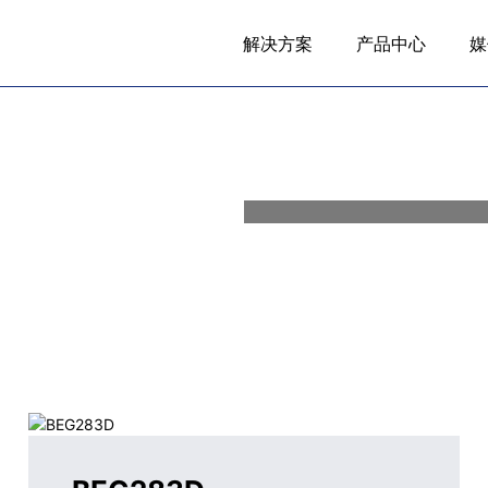
解决方案
产品中心
媒
BS283DT
AI
BEG283D分体款光学指纹
产品说明：
大面积光学指纹采集器